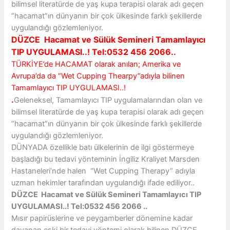
bilimsel literatürde de yaş kupa terapisi olarak adı geçen
“hacamat”ın dünyanın bir çok ülkesinde farklı şekillerde
uygulandığı gözlemleniyor.
DÜZCE Hacamat ve Sülük Semineri Tamamlayıcı
TIP UYGULAMASI..! Tel:0532 456 2066..
TÜRKİYE’de HACAMAT olarak anılan; Amerika ve
Avrupa’da da
“Wet Cupping Thearpy”adıyla bilinen
Tamamlayıcı TIP UYGULAMASI..!
.
Geleneksel, Tamamlayıcı TIP uygulamalarından olan ve
bilimsel literatürde de yaş kupa terapisi olarak adı geçen
“hacamat”ın dünyanın bir çok ülkesinde farklı şekillerde
uygulandığı gözlemleniyor.
DÜNYADA özellikle batı ülkelerinin de ilgi göstermeye
başladığı bu tedavi yönteminin İngiliz Kraliyet Marsden
Hastaneleri’nde halen “Wet Cupping Therapy” adıyla
uzman hekimler tarafından uygulandığı ifade ediliyor..
DÜZCE Hacamat ve Sülük Semineri Tamamlayıcı TIP
UYGULAMASI..! Tel:0532 456 2066 ..
Mısır papirüslerine ve peygamberler dönemine kadar
dayanan eski bir tedavi yöntemi olarak bilinen DÜZCE