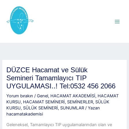
İçeriğe
atla
DÜZCE Hacamat ve Sülük
Semineri Tamamlayıcı TIP
UYGULAMASI..! Tel:0532 456 2066
Yorum bırakın
/
Genel
,
HACAMAT AKADEMİSİ
,
HACAMAT
KURSU
,
HACAMAT SEMİNERİ
,
SEMİNERLER
,
SÜLÜK
KURSU
,
SÜLÜK SEMİNERİ
,
SUNUMLAR
/ Yazan
hacamatakademisi
Geleneksel, Tamamlayıcı TIP uygulamalarından olan ve