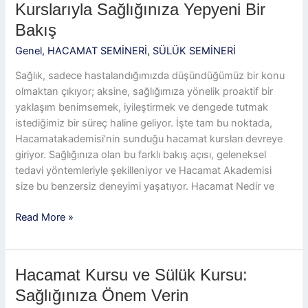
Akademisi:
Kurslarıyla Sağlığınıza Yepyeni Bir
Hacamat
Bakış
Kurslarıyla
Sağlığınıza
Genel
,
HACAMAT SEMİNERİ
,
SÜLÜK SEMİNERİ
Yepyeni
Sağlık, sadece hastalandığımızda düşündüğümüz bir konu
Bir
olmaktan çıkıyor; aksine, sağlığımıza yönelik proaktif bir
Bakış
yaklaşım benimsemek, iyileştirmek ve dengede tutmak
istediğimiz bir süreç haline geliyor. İşte tam bu noktada,
Hacamatakademisi’nin sunduğu hacamat kursları devreye
giriyor. Sağlığınıza olan bu farklı bakış açısı, geleneksel
tedavi yöntemleriyle şekilleniyor ve Hacamat Akademisi
size bu benzersiz deneyimi yaşatıyor. Hacamat Nedir ve
Read More »
Hacamat
Hacamat Kursu ve Sülük Kursu:
Kursu
Sağlığınıza Önem Verin
ve