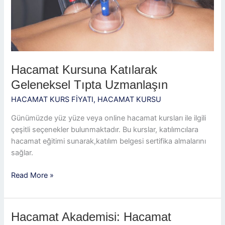
Tıpta
Uzmanlaşın
Hacamat Kursuna Katılarak
Geleneksel Tıpta Uzmanlaşın
HACAMAT KURS FİYATI
,
HACAMAT KURSU
Günümüzde yüz yüze veya online hacamat kursları ile ilgili
çeşitli seçenekler bulunmaktadır. Bu kurslar, katılımcılara
hacamat eğitimi sunarak,katılım belgesi sertifika almalarını
sağlar.
Read More »
Hacamat
Hacamat Akademisi: Hacamat