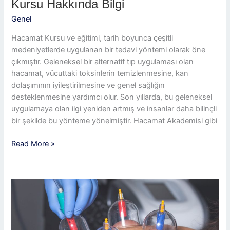
Kursu Hakkında Bilgi
ve
Genel
Hacamat
Kursu
Hacamat Kursu ve eğitimi, tarih boyunca çeşitli
Hakkında
medeniyetlerde uygulanan bir tedavi yöntemi olarak öne
Bilgi
çıkmıştır. Geleneksel bir alternatif tıp uygulaması olan
hacamat, vücuttaki toksinlerin temizlenmesine, kan
dolaşımının iyileştirilmesine ve genel sağlığın
desteklenmesine yardımcı olur. Son yıllarda, bu geleneksel
uygulamaya olan ilgi yeniden artmış ve insanlar daha bilinçli
bir şekilde bu yönteme yönelmiştir. Hacamat Akademisi gibi
Read More »
Hacamat
Kursuna
Katılarak
Geleneksel