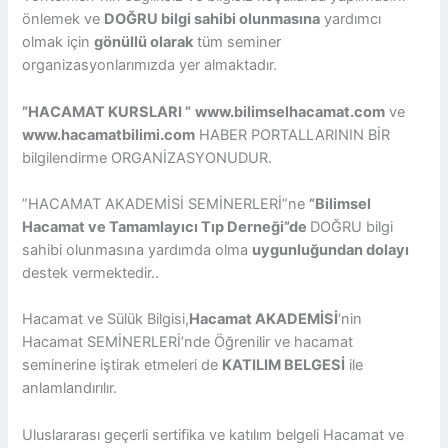
önlemek ve
DOĞRU bilgi sahibi olunmasına
yardımcı
olmak için
gönüllü olarak
tüm seminer
organizasyonlarımızda yer almaktadır.
”HACAMAT KURSLARI ”
www.bilimselhacamat.com
ve
www.hacamatbilimi.com
HABER PORTALLARININ BİR
bilgilendirme ORGANİZASYONUDUR.
”HACAMAT AKADEMİSİ SEMİNERLERİ”ne
”Bilimsel
Hacamat ve Tamamlayıcı Tıp Derneği”de
DOĞRU bilgi
sahibi olunmasına yardımda olma
uygunluğundan dolayı
destek vermektedir..
Hacamat ve Sülük Bilgisi,
Hacamat AKADEMİSİ
‘nin
Hacamat SEMİNERLERİ’nde Öğrenilir ve hacamat
seminerine iştirak etmeleri de
KATILIM BELGESİ
ile
anlamlandırılır.
Uluslararası geçerli sertifika ve katılım belgeli Hacamat ve