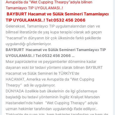
Avrupa’da da
“Wet Cupping Thearpy”adıyla bilinen
Tamamlayıcı TIP UYGULAMASI..!
BAYBURT Hacamat ve Sülük Semineri Tamamlayıcı
TIP UYGULAMASI..! Tel:0532 456 2066
Geleneksel, Tamamlayıcı TIP uygulamalarından olan ve
bilimsel literatürde de yaş kupa terapisi olarak adı geçen
“hacamat”ın dünyanın bir çok ülkesinde farklı şekillerde
uygulandığı gözlemleniyor.
BAYBURT Hacamat ve Sülük Semineri Tamamlayıcı TIP
UYGULAMASI..! Tel:0532 456 2066 …
Mısır papirüslerine ve peygamberler dönemine kadar
dayanan eski bir tedavi yöntemi olarak bilinen BAYBURT
Hacamat ve Sülük Semineri ile TÜRKİYE’de
HACAMAT, Amerika ve Avrupa’da da “Wet Cupping
Thearpy” adı ile uygulanıyor.
DÜNYADA özellikle batı ülkelerinin de ilgi göstermeye
başladığı bu tedavi yönteminin İngiliz Kraliyet Marsden
Hastaneleri’nde halen “Wet Cupping Therapy” adıyla
uzman hekimler tarafından uygulandığı ifade ediliyor..
Türkiye’de de şuan için hem hekimler tarafından ve hem de