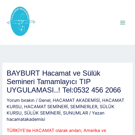
İçeriğe
atla
BAYBURT Hacamat ve Sülük
Semineri Tamamlayıcı TIP
UYGULAMASI..! Tel:0532 456 2066
Yorum bırakın
/
Genel
,
HACAMAT AKADEMİSİ
,
HACAMAT
KURSU
,
HACAMAT SEMİNERİ
,
SEMİNERLER
,
SÜLÜK
KURSU
,
SÜLÜK SEMİNERİ
,
SUNUMLAR
/ Yazan
hacamatakademisi
TÜRKİYE’de HACAMAT olarak anılan; Amerika ve