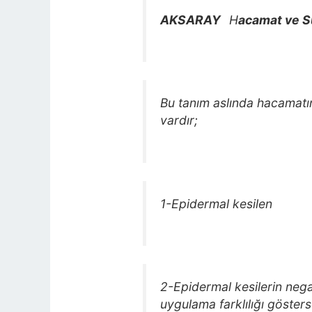
AKSARAY
H
acamat ve S
Bu tanım aslında hacamatın 
vardır;
1-Epidermal kesilen
2-Epidermal kesilerin negat
uygulama farklılığı göster