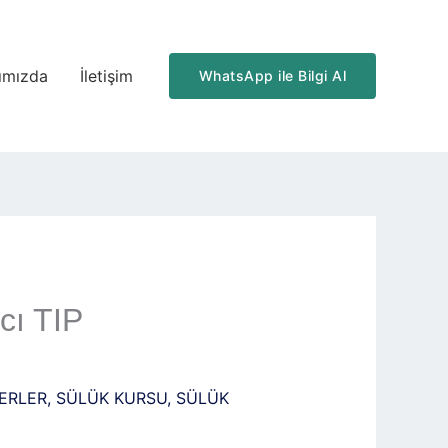
ımızda
İletişim
WhatsApp ile Bilgi Al
cı TIP
ERLER
,
SÜLÜK KURSU
,
SÜLÜK