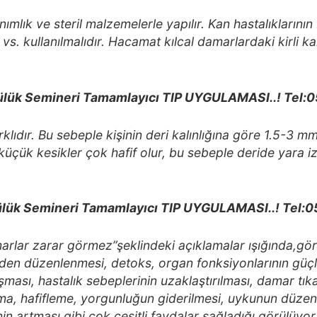
anımlık ve steril malzemelerle yapılır. Kan hastalıkları
n vs. kullanılmalıdır. Hacamat kılcal damarlardaki kirli k
ük Semineri Tamamlayıcı TIP UYGULAMASI..! Tel:0
arklıdır. Bu sebeple kişinin deri kalınlığına göre 1.5-3 m
lan küçük kesikler çok hafif olur, bu sebeple deride yara 
lük Semineri Tamamlayıcı TIP UYGULAMASI..! Tel:
arlar zarar görmez”şeklindeki açıklamalar ışığında,gö
den düzenlenmesi, detoks, organ fonksiyonlarının güç
şması, hastalık sebeplerinin uzaklaştırılması, damar tıkan
ma, hafifleme, yorgunluğun giderilmesi, uykunun düzenl
in artması gibi çok çeşitli faydalar sağladığı görülüyor