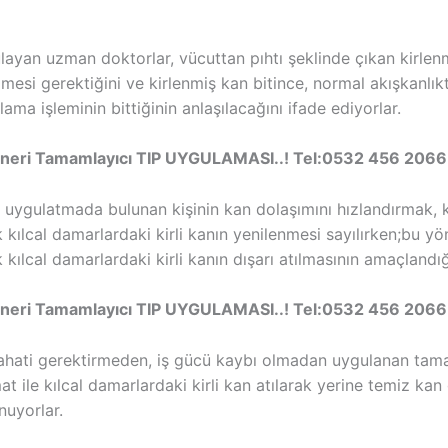
gulayan uzman doktorlar, vücuttan pıhtı şeklinde çıkan kirl
i gerektiğini ve kirlenmiş kan bitince, normal akışkanlıkt
ma işleminin bittiğinin anlaşılacağını ifade ediyorlar.
eri Tamamlayıcı TIP UYGULAMASI..! Tel:0532 456 2066
uygulatmada bulunan kişinin kan dolaşımını hızlandırmak, ka
 kılcal damarlardaki kirli kanın yenilenmesi sayılırken;bu yö
 kılcal damarlardaki kirli kanın dışarı atılmasının amaçlandı
eri Tamamlayıcı TIP UYGULAMASI..! Tel:0532 456 2066 
irahati gerektirmeden, iş gücü kaybı olmadan uygulanan tama
t ile kılcal damarlardaki kirli kan atılarak yerine temiz ka
nuyorlar.