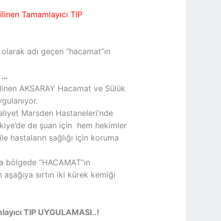
ilinen Tamamlayıcı TIP
i olarak adı geçen “hacamat”ın
 …
bilinen AKSARAY Hacamat ve Sülük
gulanıyor.
raliyet Marsden Hastaneleri’nde
rkiye’de de şuan için hem hekimler
e hastaların sağlığı için koruma
 ana bölgede ”HACAMAT”ın
aşağıya sırtın iki kürek kemiği
ayıcı TIP UYGULAMASI..!