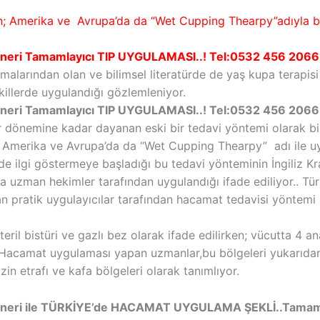
n; Amerika ve Avrupa’da da
“Wet Cupping Thearpy”adıyla b
eri Tamamlayıcı TIP UYGULAMASI..! Tel:0532 456 2066
alarından olan ve bilimsel literatürde de yaş kupa terapis
killerde uygulandığı gözlemleniyor.
eri Tamamlayıcı TIP UYGULAMASI..! Tel:0532 456 2066
er dönemine kadar dayanan eski bir tedavi yöntemi olarak 
Amerika ve Avrupa’da da “Wet Cupping Thearpy” adı ile uy
de ilgi göstermeye başladığı bu tedavi yönteminin İngiliz K
 uzman hekimler tarafından uygulandığı ifade ediliyor.. Tü
pratik uygulayıcılar tarafından hacamat tedavisi yöntemi il
ril bistüri ve gazlı bez olarak ifade edilirken; vücutta 4
r. Hacamat uygulaması yapan uzmanlar,bu bölgeleri yukarıdan 
in etrafı ve kafa bölgeleri olarak tanımlıyor.
neri ile TÜRKİYE’de HACAMAT UYGULAMA ŞEKLİ..Tamaml