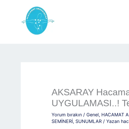
İçeriğe
atla
AKSARAY Hacamat 
UYGULAMASI..! Te
Yorum bırakın
/
Genel
,
HACAMAT A
SEMİNERİ
,
SUNUMLAR
/ Yazan
hac