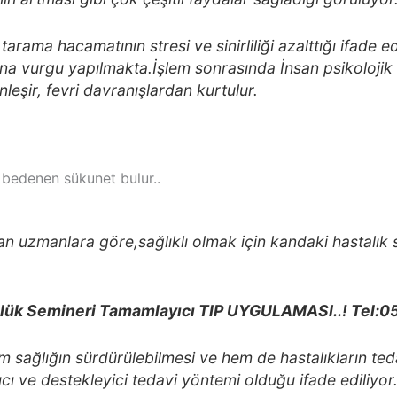
arama hacamatının stresi ve sinirliliği azalttığı ifade ed
a vurgu yapılmakta.İşlem sonrasında İnsan psikolojik 
nleşir, fevri davranışlardan kurtulur.
 bedenen sükunet bulur..
pan uzmanlara göre,sağlıklı olmak için kandaki hastalık
lük Semineri Tamamlayıcı TIP UYGULAMASI..! Tel:0
ağlığın sürdürülebilmesi ve hem de hastalıkların teda
ı ve destekleyici tedavi yöntemi olduğu ifade ediliyor