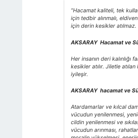
”Hacamat kaliteli, tek kull
için tedbir alınmalı, eldive
için derin kesikler atılmaz.
AKSARAY Hacamat ve Sül
Her insanın deri kalınlığı f
kesikler atılır. Jiletle atı
iyileşir.
AKSARAY hacamat
ve Sü
Atardamarlar ve kılcal dam
vücudun yenilenmesi, yeni
cildin yenilenmesi ve sıkıla
vücudun arınması, rahatla
moralin yükselmesi, enerjin