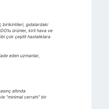
irikintileri, gıdalardaki
DO’lu ürünler, kirli hava ve
bi çok çeşitli hastalıklara
ifade eden uzmanlar,
basınç altında
le “minimal cerrahi” bir