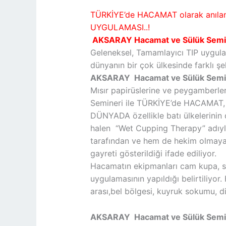
TÜRKİYE’de HACAMAT olarak anıla
UYGULAMASI..!
AKSARAY Hacamat ve Sülük Semin
Geleneksel, Tamamlayıcı TIP uygulam
dünyanın bir çok ülkesinde farklı şe
AKSARAY Hacamat ve Sülük Semin
Mısır papirüslerine ve peygamberl
Semineri ile TÜRKİYE’de HACAMAT, 
DÜNYADA özellikle batı ülkelerinin 
halen “Wet Cupping Therapy” adıyla
tarafından ve hem de hekim olmayan 
gayreti gösterildiği ifade ediliyor.
Hacamatın ekipmanları cam kupa, ste
uygulamasının yapıldığı belirtiliyo
arası,bel bölgesi, kuyruk sokumu, diz
AKSARAY Hacamat ve Sülük Semi