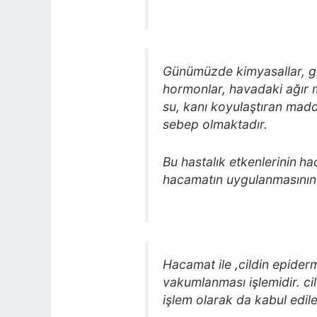
Günümüzde kimyasallar, gıd
hormonlar, havadaki ağır me
su, kanı koyulaştıran madde
sebep olmaktadır.
Bu hastalık etkenlerinin
hac
hacamatın uygulanmasının a
Hacamat ile ,cildin epiderm
vakumlanması işlemidir. ci
işlem olarak da kabul edileb