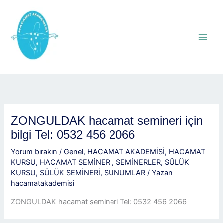
İçeriğe
atla
ZONGULDAK hacamat semineri için
bilgi Tel: 0532 456 2066
Yorum bırakın
/
Genel
,
HACAMAT AKADEMİSİ
,
HACAMAT
KURSU
,
HACAMAT SEMİNERİ
,
SEMİNERLER
,
SÜLÜK
KURSU
,
SÜLÜK SEMİNERİ
,
SUNUMLAR
/ Yazan
hacamatakademisi
ZONGULDAK hacamat semineri Tel: 0532 456 2066