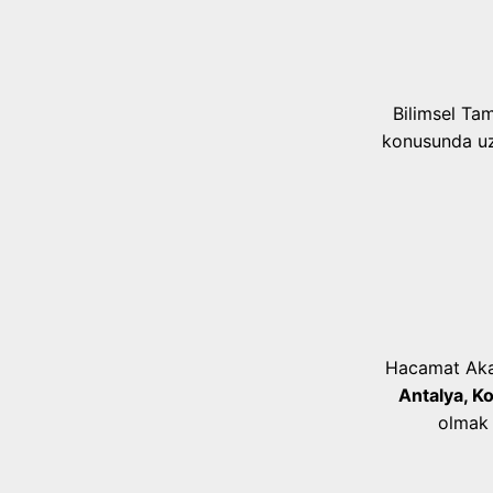
Bilimsel Ta
konusunda uzm
Hacamat Akad
Antalya, K
olmak 