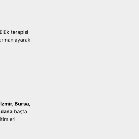
i
lük terapisi
harmanlayarak,
İzmir, Bursa,
Adana
başta
timleri