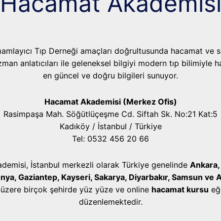
Hacamat Akademis
mamlayıcı Tıp Derneği amaçları doğrultusunda hacamat ve sü
an anlatıcıları ile geleneksel bilgiyi modern tıp bilimiyle 
en güncel ve doğru bilgileri sunuyor.
Hacamat Akademisi (Merkez Ofis)
Rasimpaşa Mah. Söğütlüçeşme Cd. Siftah Sk. No:21 Kat:5
Kadıköy / İstanbul / Türkiye
Tel: 0532 456 20 66
emisi, İstanbul merkezli olarak Türkiye genelinde
Ankara, 
onya, Gaziantep, Kayseri, Sakarya, Diyarbakır, Samsun ve 
üzere birçok şehirde yüz yüze ve online
hacamat kursu
eği
düzenlemektedir.