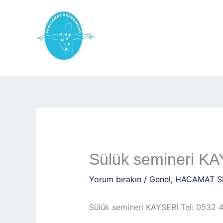
İçeriğe
atla
Sülük semineri KA
Yorum bırakın
/
Genel
,
HACAMAT S
Sülük semineri KAYSERİ Tel: 0532