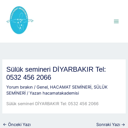
İçeriğe
atla
Sülük semineri DİYARBAKIR Tel:
0532 456 2066
Yorum bırakın
/
Genel
,
HACAMAT SEMİNERİ
,
SÜLÜK
SEMİNERİ
/ Yazan
hacamatakademisi
Sülük semineri DİYARBAKIR Tel: 0532 456 2066
←
Önceki Yazı
Sonraki Yazı
→