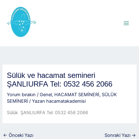
İçeriğe
atla
Sülük ve hacamat semineri
ŞANLIURFA Tel: 0532 456 2066
Yorum bırakın
/
Genel
,
HACAMAT SEMİNERİ
,
SÜLÜK
SEMİNERİ
/ Yazan
hacamatakademisi
Sülük ŞANLIURFA Tel: 0532 456 2066
←
Önceki Yazı
Sonraki Yazı
→