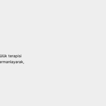
i
lük terapisi
harmanlayarak,