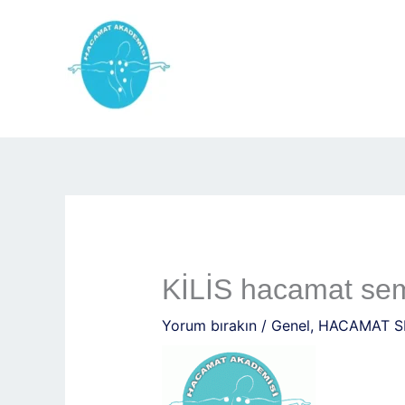
İçeriğe
atla
KİLİS hacamat semi
Yorum bırakın
/
Genel
,
HACAMAT S