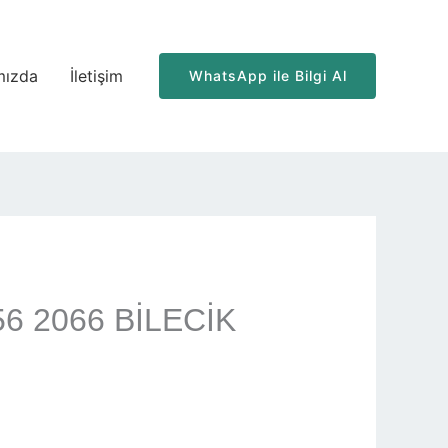
mızda
İletişim
WhatsApp ile Bilgi Al
456 2066 BİLECİK