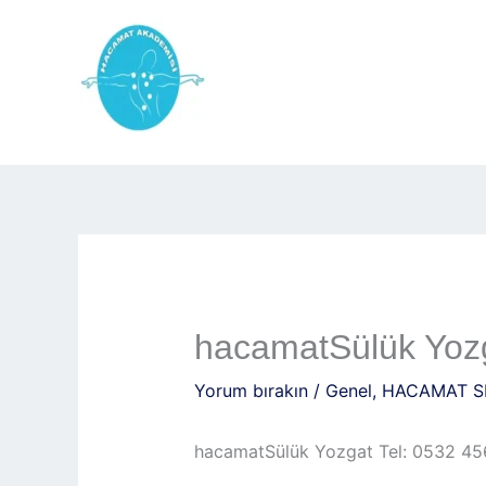
İçeriğe
atla
hacamatSülük Yozg
Yorum bırakın
/
Genel
,
HACAMAT S
hacamatSülük Yozgat Tel: 0532 4