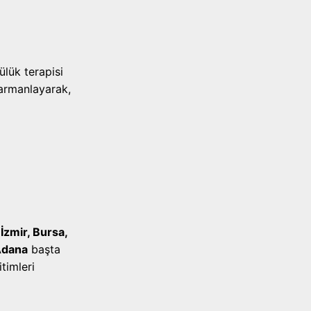
i
lük terapisi
harmanlayarak,
İzmir, Bursa,
Adana
başta
timleri