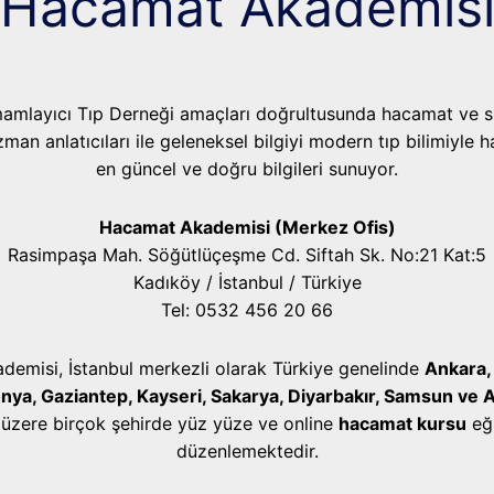
Hacamat Akademis
mamlayıcı Tıp Derneği amaçları doğrultusunda hacamat ve sü
an anlatıcıları ile geleneksel bilgiyi modern tıp bilimiyle 
en güncel ve doğru bilgileri sunuyor.
Hacamat Akademisi (Merkez Ofis)
Rasimpaşa Mah. Söğütlüçeşme Cd. Siftah Sk. No:21 Kat:5
Kadıköy / İstanbul / Türkiye
Tel: 0532 456 20 66
emisi, İstanbul merkezli olarak Türkiye genelinde
Ankara, 
onya, Gaziantep, Kayseri, Sakarya, Diyarbakır, Samsun ve 
üzere birçok şehirde yüz yüze ve online
hacamat kursu
eği
düzenlemektedir.