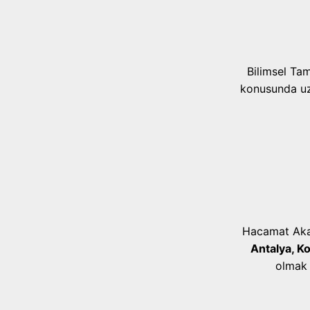
Bilimsel Ta
konusunda uzm
Hacamat Akad
Antalya, K
olmak 