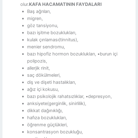
olur.
KAFA HACAMATININ FAYDALARI
Baş ağrıları,
migren,
göz tansiyonu,
bazı işitme bozuklukları,
kulak çınlaması(tinnitus),
menier sendromu,
bazı hipofiz hormon bozuklukları, •burun içi
polipozis,
allerjik rinit,
saç dökülmeleri,
diş ve dişeti hastalıkları,
ağız içi kokusu,
bazı psikolojik rahatsızlıklar, •depresyon,
anksiyete(gerginlik, sinirlilik),
dikkat dağınıklığı,
hafıza bozuklukları,
öğrenme güçlükleri,
konsantrasyon bozukluğu,