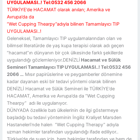
UYGULAMASI..! Tel:0532 456 2066
TÜRKİYE’de HACAMAT olarak anılan; Amerika ve
Avrupa’da da
“Wet Cupping Thearpy”adıyla bilinen Tamamlayıcı TIP
UYGULAMASI..!
Geleneksel, Tamamlayıcı TIP uygulamalarından olan ve
bilimsel literatürde de yaş kupa terapisi olarak adı geçen
“hacamat”ın dünyanın bir çok ülkesinde farklı şekillerde
uygulandığı gözlemleniyor.DENİZLİ
Hacamat ve Sülük
Semineri Tamamlayıcı TIP UYGULAMASI..! Tel:0532 456
2066 …
Mısır papirüslerine ve peygamberler dönemine
kadar dayanan eski bir tedavi yöntemi olarak bilinen
DENİZLİ Hacamat ve Sülük Semineri ile TÜRKİYE’de
HACAMAT, Amerika ve Avrupa’da da “Wet Cupping
Thearpy” adı ile uygulanıyor.
DÜNYADA özellikle batı ülkelerinin de ilgi göstermeye
başladığı bu tedavi yönteminin İngiliz Kraliyet Marsden
Hastaneleri’nde halen “Wet Cupping Therapy” adıyla
uzman hekimler tarafından uygulandığı ifade ediliyor..
Türkiye’de de şuan için hem hekimler tarafından ve hem de