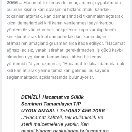
2066 ….
Hacamat ile tedavide amaçlananın; uygulatmada
bulunan kişinin kan dolaşımını hızlandırmak, kandaki
toksinleri attırmak, kan damarlarındaki tıkanmaları açtırarak
kılcal damarlardaki kirli kanın yenilenmesi sayılırken;bu
yöntem ile vücudun belli bölgelerine kupa vurulup küçük
kesikler atılarak kılcal damarlardaki kirli kanın dışarı
atılmasının amaçlandığı uzmanlarca ifade ediliyor. ”Hacamat
ağrısız, acısız, yatak istirahati gerektirmeden, iş gücü kaybı
olmadan uygulanan tamamlayıcı tıbbın bir tedavi
yöntemidir.”diyen uzmanlar; ”Hacamat ile kılcal damarlardaki
kirli kan atılarak yerine temiz kan gelmesi bu sayede
sağlanmaktadır.”açıklamasında bulunuyorlar.
DENİZLİ Hacamat ve Sülük
Semineri Tamamlayıcı TIP
UYGULAMASI..! Tel:0532 456 2066
..
”Hacamat kaliteli, tek kullanımlık ve
steril malzemelerle yapılır. Kan
hastalıklarının başkalarına bulaşmaması