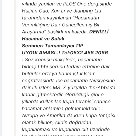
yılında yapılan ve PLOS One
dergisinde
Huijian Cao, Xun Li ve Jianping Liu
tarafından yayınlanan “Hacamatın
Verimliliğine Dair Güncellenmiş Bir
Araştırma” başlıklı makaledir.
DENİZLİ
Hacamat ve Sülük
Semineri Tamamlayıcı TIP
UYGULAMASI..! Tel:0532 456 2066
..
Söz konusu makalede, hacamatın
birkaç tıbbi sorunu tedavi ettiğine dair
bulgular ortaya konmuştur.İslam
coğrafyasında ise hacamatın tavsiyesine
dair ilk izlere MS. 7. yüzyılda İbn-Abbas’a
kadar gitmektedir. Görüldüğü gibi o
yıllarda kullanılan kupa terapisi sadece
hacamat anlamına gelmemektedir.
Avrupa ve Amerika da kuru kupa terapisi
olarak bilinen, cildin doğrudan
kupalanması ve kupaların cilt üzerinde