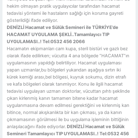
hekim olmayan pratik uygulayıcılar tarafından hacamat
tedavisi yöntemi ile hastaların sağlığı için koruma gayreti
gösterildiği ifade ediliyor.
DENİZLİ Hacamat ve Sülük Semineri ile TÜRKİYE’de
HACAMAT UYGULAMA ŞEKLİ..Tamamlayıcı TIP
UYGULAMASI..! Tel:0532 456 2066
Hacamatın ekipmanları cam kupa, steril bistüri ve gazlı bez
olarak ifade edilirken; vücutta 4 ana bölgede ”HACAMAT”ın
uygulamasının yapıldığı belirtiliyor. Hacamat uygulaması
yapan uzmanlar,bu bölgeleri yukarıdan aşağıya sırtın iki
kürek kemiği arası,bel bölgesi, kuyruk sokumu, dizin etrafı
ve kafa bölgeleri olarak tanımlıyor. Konu ile ilgili hacamat
tedavisi uygulayan uzman doktorlar, vücuttan pıhtı şeklinde
çıkan kirlenmiş kanın tamamen bitene kadar hacamat
uygulanmasına devam edilmesi gerektiğini ve kirlenmiş kan
bitince, normal akışkanlıkta bir kan çıkması, ya da kanın
çıkmamasının görülmesi ile bu uygulama işleminin bittiğinin
anlaşılacağını ifade ediyorlar.
DENİZLİ
Hacamat ve Sülük
Semineri Tamamlayıcı TIP UYGULAMASI..! Tel:0532 456