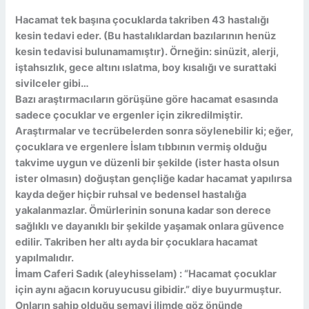
Hacamat tek başına çocuklarda takriben 43 hastalığı
kesin tedavi eder. (Bu hastalıklardan bazılarının henüz
kesin tedavisi bulunamamıştır). Örneğin: sinüzit, alerji,
iştahsızlık, gece altını ıslatma, boy kısalığı ve surattaki
sivilceler gibi…
Bazı araştırmacıların görüşüne göre hacamat esasında
sadece çocuklar ve ergenler için zikredilmiştir.
Araştırmalar ve tecrübelerden sonra söylenebilir ki; eğer,
çocuklara ve ergenlere İslam tıbbının vermiş olduğu
takvime uygun ve düzenli bir şekilde (ister hasta olsun
ister olmasın) doğuştan gençliğe kadar hacamat yapılırsa
kayda değer hiçbir ruhsal ve bedensel hastalığa
yakalanmazlar. Ömürlerinin sonuna kadar son derece
sağlıklı ve dayanıklı bir şekilde yaşamak onlara güvence
edilir. Takriben her altı ayda bir çocuklara hacamat
yapılmalıdır.
İmam Caferi Sadık (aleyhisselam) : “Hacamat çocuklar
için aynı ağacın koruyucusu gibidir.” diye buyurmuştur.
Onların sahip olduğu semavi ilimde göz önünde