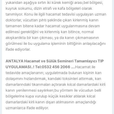
yukarıdan aşağıya sırtın iki kürek kemiği arası,bel bölgesi,
kuyruk sokumu, dizin etrafı ve kafa bölgeleri olarak
tanımlıyor. Konu ile ilgili hacamat tedavisi uygulayan uzman
doktorlar, vücuttan pıhtı şeklinde çıkan kirlenmiş kanın
tamamen bitene kadar hacamat uygulanmasına devam
edilmesi gerektiğini ve kirlenmiş kan bitince, normal
akışkanlıkta bir kan çıkması, ya da kanın çıkmamasının
görülmesi ile bu uygulama işleminin bittiğinin anlaşılacağını
ifade ediyorlar.
ANTALYA
Hacamat ve Sülük Semineri Tamamlayıcı TIP
UYGULAMASI..! Tel:0532 456 2066 ….
Hacamat ile
tedavide amaçlananın; uygulatmada bulunan kişinin kan
dolaşımını hızlandırmak, kandaki toksinleri attırmak, kan
damarlarındaki tıkanmaları açtırarak kılcal damarlardaki kirli
kanın yenilenmesi sayılırken;bu yöntem ile vücudun belli
bölgelerine kupa vurulup küçük kesikler atılarak kılcal
damarlardaki kirli kanın dışarı atılmasının amaçlandığı
uzmanlarca ifade ediliyor.