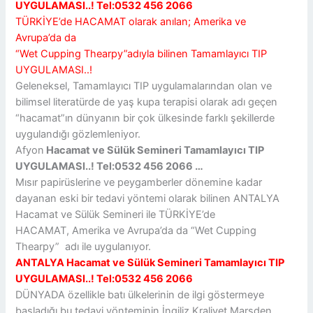
UYGULAMASI..! Tel:0532 456 2066
TÜRKİYE’de HACAMAT olarak anılan; Amerika ve
Avrupa’da da
“Wet Cupping Thearpy”adıyla bilinen Tamamlayıcı TIP
UYGULAMASI..!
Geleneksel, Tamamlayıcı TIP uygulamalarından olan ve
bilimsel literatürde de yaş kupa terapisi olarak adı geçen
“hacamat”ın dünyanın bir çok ülkesinde farklı şekillerde
uygulandığı gözlemleniyor.
Afyon
Hacamat ve Sülük Semineri Tamamlayıcı TIP
UYGULAMASI..! Tel:0532 456 2066 …
Mısır papirüslerine ve peygamberler dönemine kadar
dayanan eski bir tedavi yöntemi olarak bilinen ANTALYA
Hacamat ve Sülük Semineri ile TÜRKİYE’de
HACAMAT, Amerika ve Avrupa’da da “Wet Cupping
Thearpy” adı ile uygulanıyor.
ANTALYA Hacamat ve Sülük Semineri Tamamlayıcı TIP
UYGULAMASI..! Tel:0532 456 2066
DÜNYADA özellikle batı ülkelerinin de ilgi göstermeye
başladığı bu tedavi yönteminin İngiliz Kraliyet Marsden