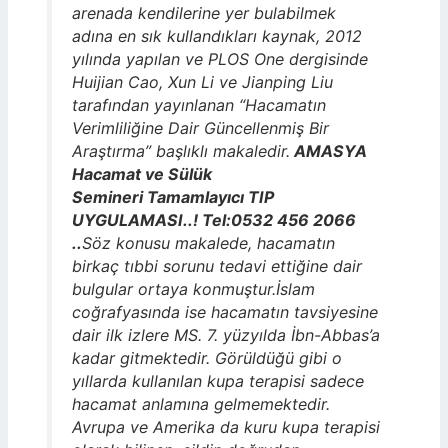
arenada kendilerine yer bulabilmek
adına en sık kullandıkları kaynak, 2012
yılında yapılan ve PLOS One
dergisinde
Huijian Cao, Xun Li ve Jianping Liu
tarafından yayınlanan “Hacamatın
Verimliliğine Dair Güncellenmiş Bir
Araştırma” başlıklı makaledir.
AMASYA
Hacamat ve Sülük
Semineri Tamamlayıcı TIP
UYGULAMASI..! Tel:0532 456 2066
..
Söz konusu makalede, hacamatın
birkaç tıbbi sorunu tedavi ettiğine dair
bulgular ortaya konmuştur.İslam
coğrafyasında ise hacamatın tavsiyesine
dair ilk izlere MS. 7. yüzyılda İbn-Abbas’a
kadar gitmektedir. Görüldüğü gibi o
yıllarda kullanılan kupa terapisi sadece
hacamat anlamına gelmemektedir.
Avrupa ve Amerika da kuru kupa terapisi