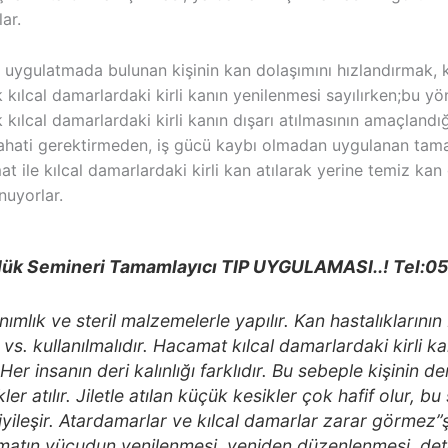
lar.
uygulatmada bulunan kişinin kan dolaşımını hızlandırmak, ka
 kılcal damarlardaki kirli kanın yenilenmesi sayılırken;bu yö
 kılcal damarlardaki kirli kanın dışarı atılmasının amaçlandı
irahati gerektirmeden, iş gücü kaybı olmadan uygulanan tama
t ile kılcal damarlardaki kirli kan atılarak yerine temiz ka
nuyorlar.
k Semineri Tamamlayıcı TIP UYGULAMASI..! Tel:05
anımlık ve steril malzemelerle yapılır. Kan hastalıkları
n vs. kullanılmalıdır. Hacamat kılcal damarlardaki kirli k
 Her insanın deri kalınlığı farklıdır. Bu sebeple kişinin d
ler atılır. Jiletle atılan küçük kesikler çok hafif olur, b
iyileşir. Atardamarlar ve kılcal damarlar zarar görmez”
amatın vücudun yenilenmesi, yeniden düzenlenmesi, de