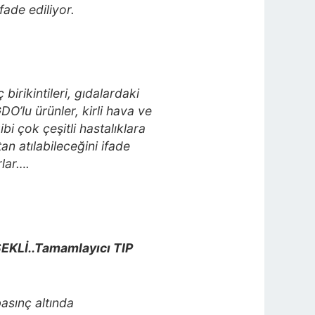
fade ediliyor.
irikintileri, gıdalardaki
DO’lu ürünler, kirli hava ve
bi çok çeşitli hastalıklara
n atılabileceğini ifade
rlar….
KLİ..Tamamlayıcı TIP
basınç altında