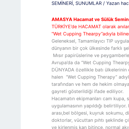
SEMİNERİ
,
SUNUMLAR
/ Yazan
hac
AMASYA Hacamat ve Sülük Semine
TÜRKİYE’de HACAMAT olarak anıla
“Wet Cupping Thearpy”adıyla bilin
Geleneksel, Tamamlayıcı TIP uygulam
dünyanın bir çok ülkesinde farklı şe
Mısır papirüslerine ve peygamberl
Avrupa’da da “Wet Cupping Thearpy”
DÜNYADA özellikle batı ülkelerinin 
halen “Wet Cupping Therapy” adıyla
tarafından ve hem de hekim olmayan 
gayreti gösterildiği ifade ediliyor.
Hacamatın ekipmanları cam kupa, ste
uygulamasının yapıldığı belirtiliyo
arası,bel bölgesi, kuyruk sokumu, di
doktorlar, vücuttan pıhtı şeklinde
ve kirlenmiş kan bitince, normal ak