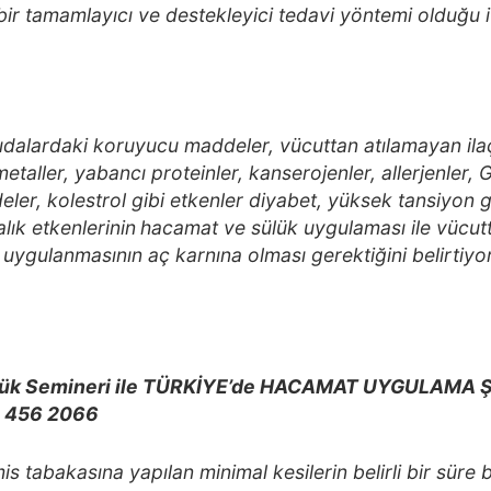
bir tamamlayıcı ve destekleyici tedavi yöntemi olduğu i
alardaki koruyucu maddeler, vücuttan atılamayan ilaç b
taller, yabancı proteinler, kanserojenler, allerjenler, G
ler, kolestrol gibi etkenler diyabet, yüksek tansiyon gi
lık etkenlerinin
hacamat ve sülük uygulaması ile vücutta
ygulanmasının aç karnına olması gerektiğini belirtiyo
k Semineri ile TÜRKİYE’de HACAMAT UYGULAMA ŞE
2 456 2066
is tabakasına yapılan minimal kesilerin belirli bir süre 