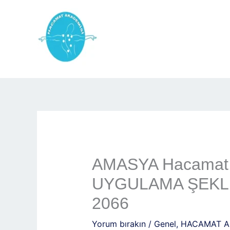
İçeriğe
atla
AMASYA Hacamat 
UYGULAMA ŞEKLİ..
2066
Yorum bırakın
/
Genel
,
HACAMAT A