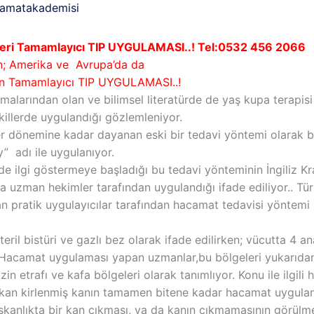
amatakademisi
ri Tamamlayıcı TIP UYGULAMASI..! Tel:0532 456 2066
n; Amerika ve Avrupa’da da
en Tamamlayıcı TIP UYGULAMASI..!
alarından olan ve bilimsel literatürde de yaş kupa terapis
killerde uygulandığı gözlemleniyor.
er dönemine kadar dayanan eski bir tedavi yöntemi olarak
 adı ile uygulanıyor.
de ilgi göstermeye başladığı bu tedavi yönteminin İngiliz K
 uzman hekimler tarafından uygulandığı ifade ediliyor.. Tü
pratik uygulayıcılar tarafından hacamat tedavisi yöntemi il
ril bistüri ve gazlı bez olarak ifade edilirken; vücutta 4
r. Hacamat uygulaması yapan uzmanlar,bu bölgeleri yukarıdan 
zin etrafı ve kafa bölgeleri olarak tanımlıyor. Konu ile ilgi
 çıkan kirlenmiş kanın tamamen bitene kadar hacamat uygula
ışkanlıkta bir kan çıkması, ya da kanın çıkmamasının görülme