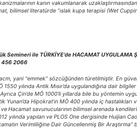
kanizmalarının kanın vakumlanarak uzaklaştırmasında
, bilimsel literatürde “ıslak kupa terapisi (Wet Cuppi
k Semineri ile TÜRKİYE’de HACAMAT UYGULAMA ŞE
2 456 2066
cm, yani “emmek” sözcüğünden türetilmiştir. En güvenil
550 yılında Antik Mısır’da uygulandığına dair bilgiler
 Ayrıca Çin’de MÖ 1000’li yıllarda bile bu yöntemin uygu
ik Yunan’da Hipokrat’ın MÖ 400 yılında iç hastalıkları 
 ve
Hacamat savunucularının bilimsel arenada kendiler
2012 yılında yapılan ve PLOS One
dergisinde Huijian Cao
amatın Verimliliğine Dair Güncellenmiş Bir Araştırma” ba