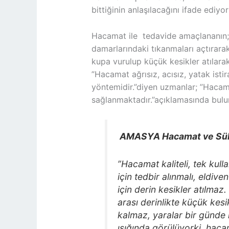
bittiğinin anlaşılacağını ifade ediyor
Hacamat ile tedavide amaçlananın; 
damarlarındaki tıkanmaları açtırarak
kupa vurulup küçük kesikler atılarak
”Hacamat ağrısız, acısız, yatak ist
yöntemidir.”diyen uzmanlar; ”Hacama
sağlanmaktadır.”açıklamasında bulu
AMASYA Hacamat ve Sülü
”Hacamat kaliteli, tek kull
için tedbir alınmalı, eldive
için derin kesikler atılmaz.
arası derinlikte küçük kesik
kalmaz, yaralar bir günde 
ışığında,görülüyorki ,hac