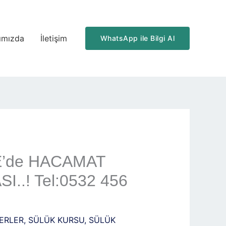
ımızda
İletişim
WhatsApp ile Bilgi Al
YE’de HACAMAT
..! Tel:0532 456
ERLER
,
SÜLÜK KURSU
,
SÜLÜK