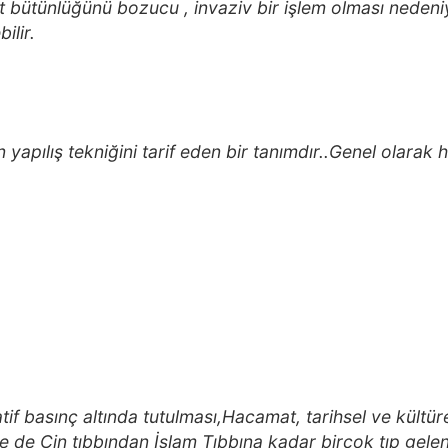
lt bütünlüğünü bozucu , invaziv bir işlem olması nedeniy
ilir.
yapılış tekniğini tarif eden bir tanımdır..Genel olarak 
if basınç altında tutulması,Hacamat, tarihsel ve kültüre
se de Çin tıbbından İslam Tıbbına kadar birçok tıp gelen