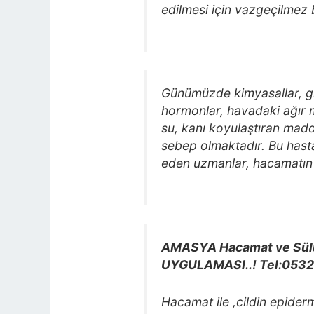
edilmesi için vazgeçilmez 
Günümüzde kimyasallar, gıd
hormonlar, havadaki ağır me
su, kanı koyulaştıran madde
sebep olmaktadır. Bu hasta
eden uzmanlar, hacamatın u
AMASYA Hacamat ve Sülü
UYGULAMASI..! Tel:053
Hacamat ile ,cildin epiderm