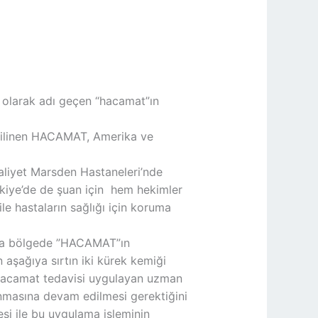
i olarak adı geçen “hacamat”ın
 bilinen HACAMAT, Amerika ve
raliyet Marsden Hastaneleri’nde
rkiye’de de şuan için hem hekimler
e hastaların sağlığı için koruma
 ana bölgede ”HACAMAT”ın
aşağıya sırtın iki kürek kemiği
li hacamat tedavisi uygulayan uzman
nmasına devam edilmesi gerektiğini
si ile bu uygulama işleminin