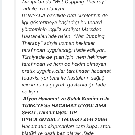
Avrupa’da da “Wet Cupping Thearpy”
adı ile uygulanıyor.
DÜNYADA özellikle batı ülkelerinin de
ilgi göstermeye başladığı bu tedavi
yönteminin İngiliz Kraliyet Marsden
Hastaneleri’nde halen “Wet Cupping
Therapy” adıyla uzman hekimler
tarafından uygulandığı ifade ediliyor..
Türkiye’de de şuan için hem hekimler
tarafından ve hem de hekim olmayan
pratik uygulayıcılar tarafından hacamat
tedavisi yöntemi ile hastaların sağlığı
için koruma gayreti gösterildiği ifade
ediliyor.
Afyon Hacamat ve Sülük Semineri ile
TÜRKİYE’de HACAMAT UYGULAMA
ŞEKLİ..Tamamlayıcı TIP
UYGULAMASI..! Tel:0532 456 2066
Hacamatın ekipmanları cam kupa, steril
bistüri ve gazlı bez olarak ifade