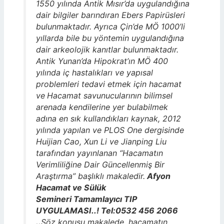
1550 yılında Antik Mısır’da uygulandığına
dair bilgiler barındıran Ebers Papirüsleri
bulunmaktadır. Ayrıca Çin’de MÖ 1000’li
yıllarda bile bu yöntemin uygulandığına
dair arkeolojik kanıtlar bulunmaktadır.
Antik Yunan’da Hipokrat’ın MÖ 400
yılında iç hastalıkları ve yapısal
problemleri tedavi etmek için hacamat
ve
Hacamat savunucularının bilimsel
arenada kendilerine yer bulabilmek
adına en sık kullandıkları kaynak, 2012
yılında yapılan ve PLOS One
dergisinde
Huijian Cao, Xun Li ve Jianping Liu
tarafından yayınlanan “Hacamatın
Verimliliğine Dair Güncellenmiş Bir
Araştırma” başlıklı makaledir.
Afyon
Hacamat ve Sülük
Semineri Tamamlayıcı TIP
UYGULAMASI..! Tel:0532 456 2066
..
Söz konusu makalede, hacamatın